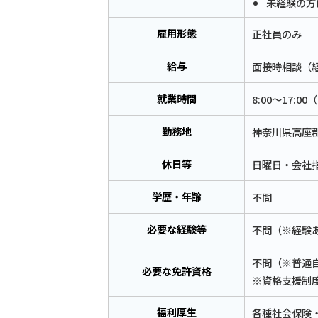
未経験の方
雇用形態
正社員のみ
給与
面接時相談（
就業時間
8:00〜17:0
勤務地
神奈川県高座郡
休日等
日曜日・会社
学歴・年齢
不問
必要な経験等
不問（※経験
不問（※普通
必要な免許資格
※資格支援制
福利厚生
各種社会保険